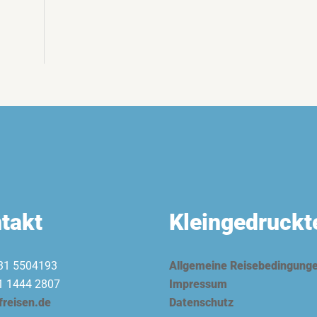
n
takt
Kleingedruckt
31 5504193
Allgemeine Reisebedingung
1 1444 2807
Impressum
freisen.de
Datenschutz