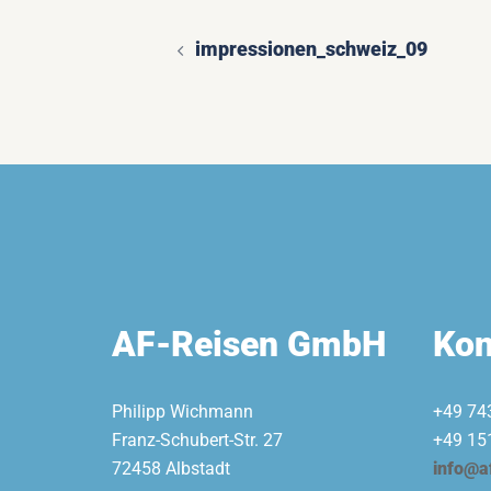
impressionen_schweiz_09
Beitragsnavigatio
AF-Reisen GmbH
Kon
Philipp Wichmann
+49 74
Franz-Schubert-Str. 27
+49 15
72458 Albstadt
info@a