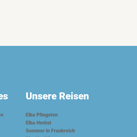
es
Unsere Reisen
en
Elba Pfingsten
Elba Herbst
Sommer in Frankreich