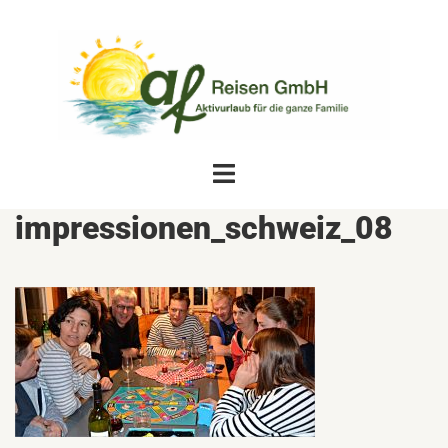
Zum
Inhalt
springen
Menü
umschalten
impressionen_schweiz_08