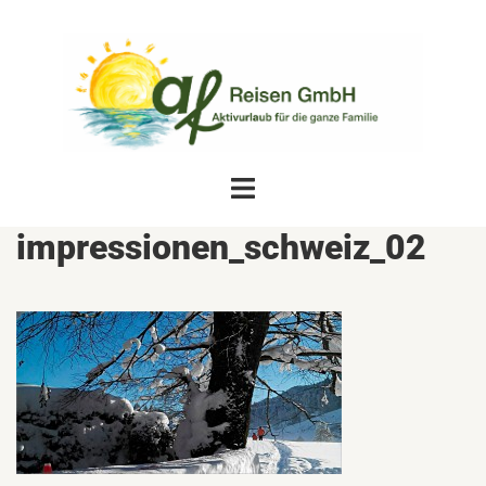
Zum
Inhalt
springen
Menü
umschalten
impressionen_schweiz_02