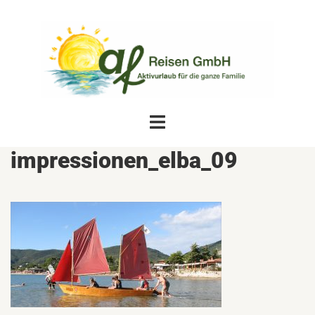
Zum
Inhalt
springen
Menü
umschalten
impressionen_elba_09