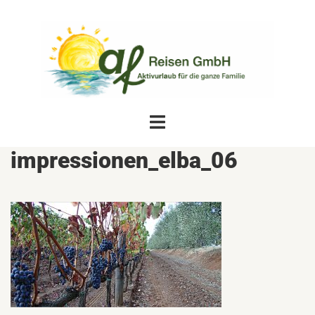
Zum
Inhalt
springen
Menü
umschalten
impressionen_elba_06