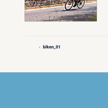
biken_01
Beitragsnavigatio