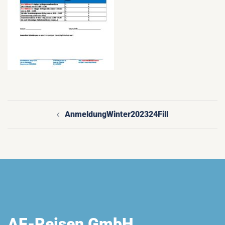
AnmeldungWinter202324Fill
Beitragsnavigation
AF-Reisen GmbH