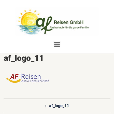
Zum
Inhalt
springen
Menü
umschalten
af_logo_11
af_logo_11
Beitragsnavigation