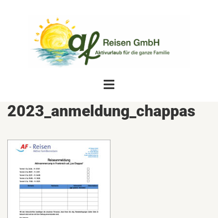
Zum
Inhalt
springen
Menü
umschalten
2023_anmeldung_chappas