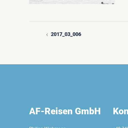
2017_03_006
Beitragsnavigatio
AF-Reisen GmbH
Kon