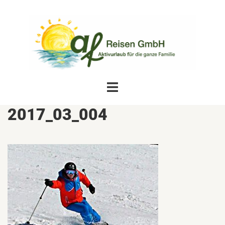
Zum
Inhalt
springen
Menü
umschalten
2017_03_004