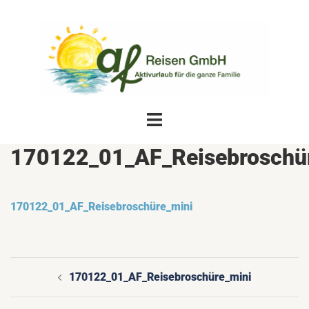
Zum
Inhalt
springen
Menü
umschalten
170122_01_AF_Reisebroschü
170122_01_AF_Reisebroschüre_mini
170122_01_AF_Reisebroschüre_mini
Beitragsnavigation