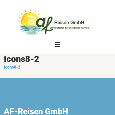
Zum
Inhalt
springen
Menü
umschalten
Icons8-2
Icons8-2
AF-Reisen GmbH