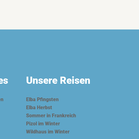
es
Unsere Reisen
en
Elba Pfingsten
Elba Herbst
Sommer in Frankreich
Pizol im Winter
Wildhaus im Winter