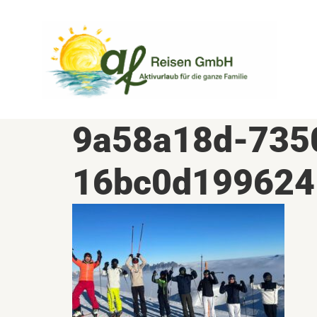
Zum
Inhalt
springen
9a58a18d-735
16bc0d199624