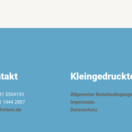
takt
Kleingedruckt
31 5504193
Allgemeine Reisebedingung
1 1444 2807
Impressum
freisen.de
Datenschutz