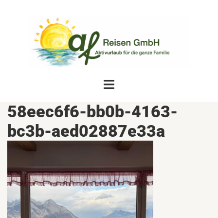
Zum
Inhalt
springen
Menü
umschalten
58eec6f6-bb0b-4163-
bc3b-aed02887e33a