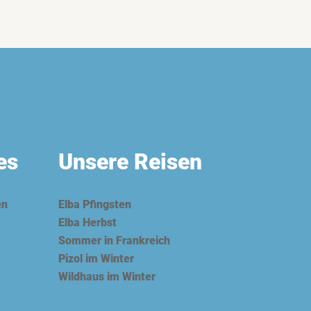
es
Unsere Reisen
en
Elba Pfingsten
Elba Herbst
Sommer in Frankreich
Pizol im Winter
Wildhaus im Winter