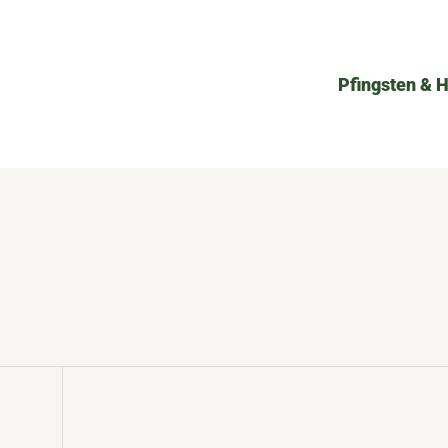
Pfingsten & 
n