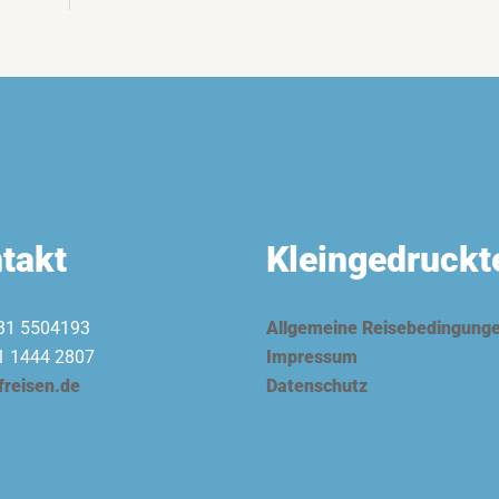
takt
Kleingedruckt
31 5504193
Allgemeine Reisebedingung
1 1444 2807
Impressum
freisen.de
Datenschutz