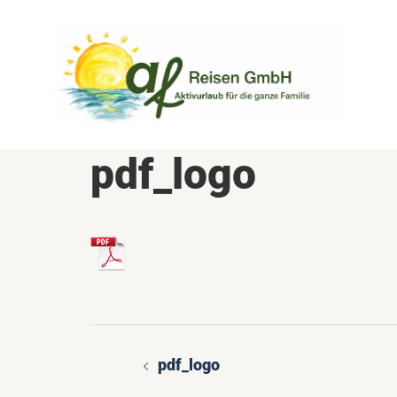
Zum
Inhalt
springen
pdf_logo
pdf_logo
Beitragsnavigatio