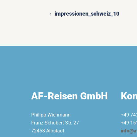
impressionen_schweiz_10
Beitragsnavigatio
AF-Reisen GmbH
Kon
Philipp Wichmann
+49 74
Franz-Schubert-Str. 27
+49 15
72458 Albstadt
info@a