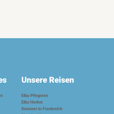
es
Unsere Reisen
en
Elba Pfingsten
Elba Herbst
Sommer in Frankreich