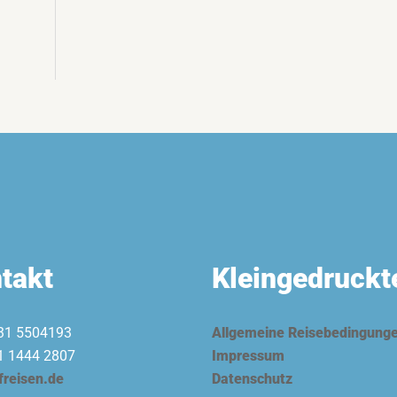
n
takt
Kleingedruckt
31 5504193
Allgemeine Reisebedingung
1 1444 2807
Impressum
freisen.de
Datenschutz