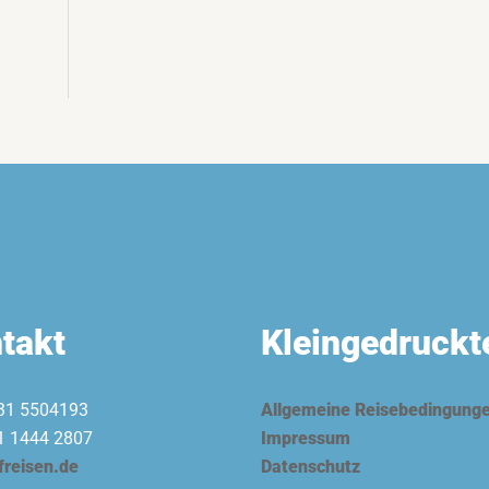
n
takt
Kleingedruckt
31 5504193
Allgemeine Reisebedingung
1 1444 2807
Impressum
freisen.de
Datenschutz