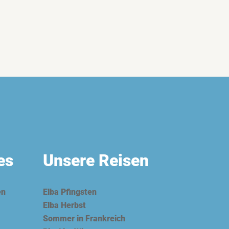
es
Unsere Reisen
en
Elba Pfingsten
Elba Herbst
Sommer in Frankreich