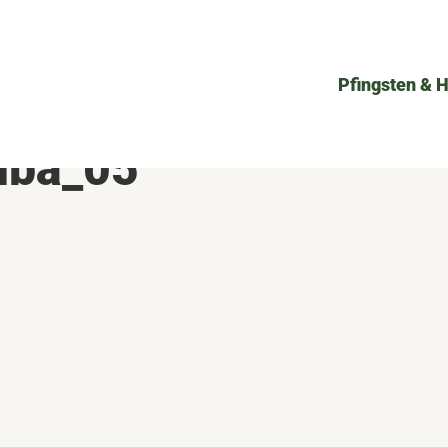
Pfingsten & 
lba_05