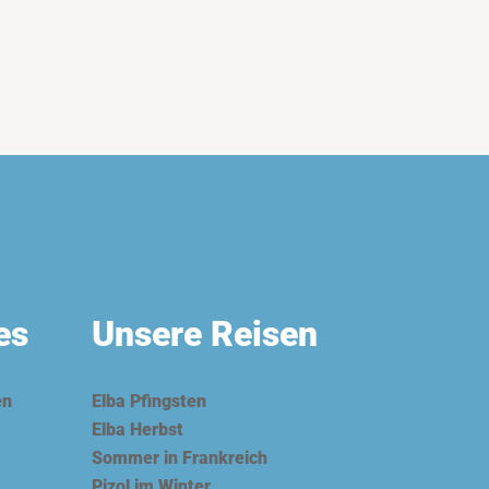
es
Unsere Reisen
en
Elba Pfingsten
Elba Herbst
Sommer in Frankreich
Pizol im Winter