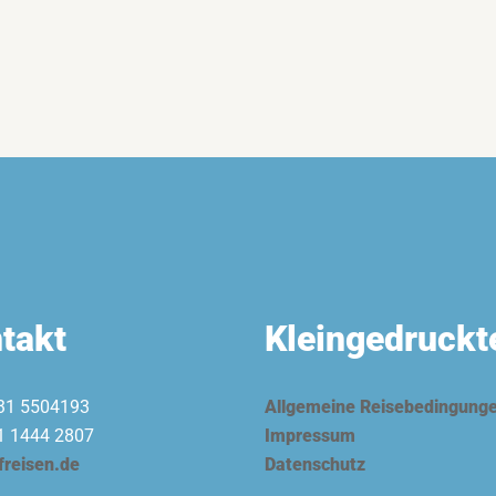
takt
Kleingedruckt
31 5504193
Allgemeine Reisebedingung
1 1444 2807
Impressum
freisen.de
Datenschutz