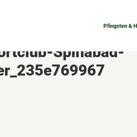
Pfingsten & 
rtclub-Spinabad-
er_235e769967