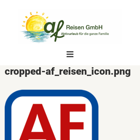
Zum
Inhalt
springen
Menü
umschalten
cropped-af_reisen_icon.png