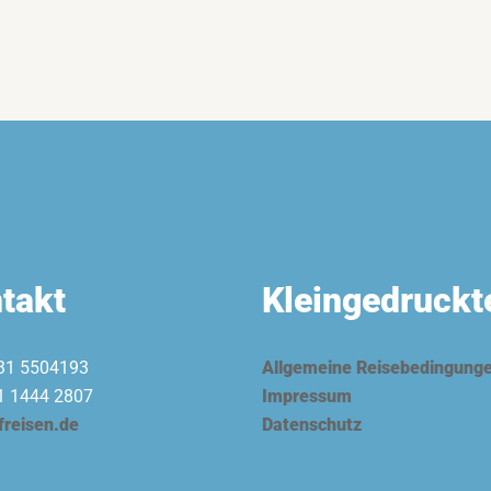
takt
Kleingedruckt
31 5504193
Allgemeine Reisebedingung
1 1444 2807
Impressum
freisen.de
Datenschutz