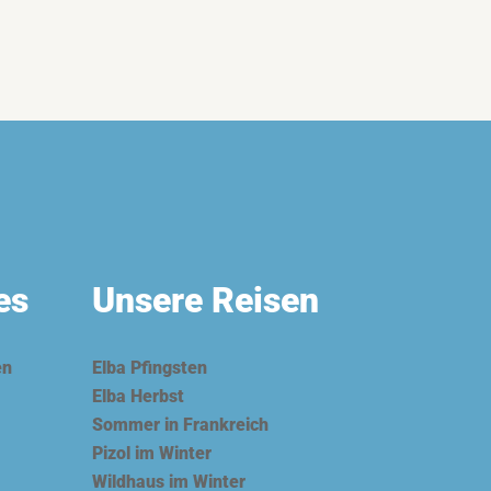
es
Unsere Reisen
en
Elba Pfingsten
Elba Herbst
Sommer in Frankreich
Pizol im Winter
Wildhaus im Winter